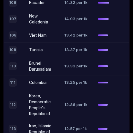
14.82 per 1k
106
Ecuador
New
14.03 per 1k
107
Caledonia
13.42 per 1k
108
Viet Nam
13.37 per 1k
109
Tunisia
Brunei
13.33 per 1k
110
Darussalam
13.25 per 1k
111
Colombia
Korea,
Democratic
12.86 per 1k
112
People's
Republic of
Iran, Islamic
12.57 per 1k
113
Republic of