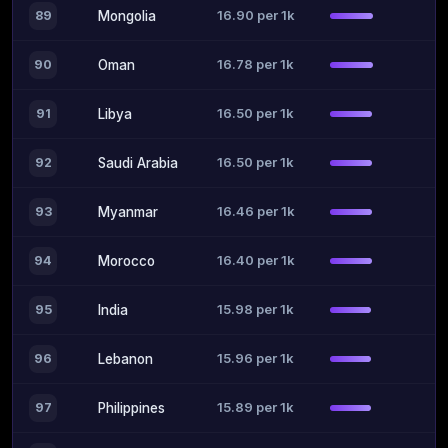
16.90 per 1k
89
Mongolia
16.78 per 1k
90
Oman
16.50 per 1k
91
Libya
16.50 per 1k
92
Saudi Arabia
16.46 per 1k
93
Myanmar
16.40 per 1k
94
Morocco
15.98 per 1k
95
India
15.96 per 1k
96
Lebanon
15.89 per 1k
97
Philippines