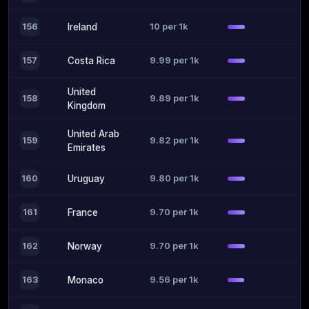
10 per 1k
156
Ireland
9.99 per 1k
157
Costa Rica
United
9.89 per 1k
158
Kingdom
United Arab
9.82 per 1k
159
Emirates
9.80 per 1k
160
Uruguay
9.70 per 1k
161
France
9.70 per 1k
162
Norway
9.56 per 1k
163
Monaco