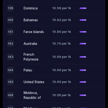
10.98 per 1k
139
Dominica
10.82 per 1k
140
Bahamas
10.80 per 1k
141
Faroe Islands
10.70 per 1k
142
Australia
French
10.69 per 1k
143
Polynesia
10.69 per 1k
144
Palau
10.60 per 1k
145
United States
Moldova,
10.59 per 1k
146
Republic of