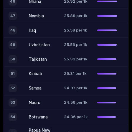
25.92 per 1k
46
Ghana
25.89 per 1k
47
Namibia
25.58 per 1k
48
Iraq
25.56 per 1k
49
Uzbekistan
25.33 per 1k
50
Tajikistan
25.31 per 1k
51
Kiribati
24.97 per 1k
52
Samoa
24.56 per 1k
53
Nauru
24.36 per 1k
54
Botswana
Papua New