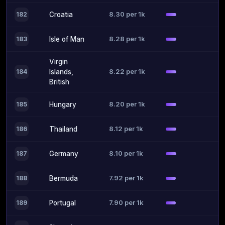
8.30 per 1k
182
Croatia
8.28 per 1k
183
Isle of Man
Virgin
8.22 per 1k
184
Islands,
British
8.20 per 1k
185
Hungary
8.12 per 1k
186
Thailand
8.10 per 1k
187
Germany
7.92 per 1k
188
Bermuda
7.90 per 1k
189
Portugal