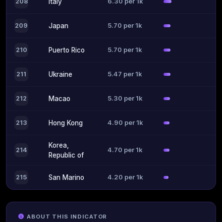
6.30 per 1k
208
Italy
5.70 per 1k
209
Japan
5.70 per 1k
210
Puerto Rico
5.47 per 1k
211
Ukraine
5.30 per 1k
212
Macao
4.90 per 1k
213
Hong Kong
Korea,
4.70 per 1k
214
Republic of
4.20 per 1k
215
San Marino
ABOUT THIS INDICATOR