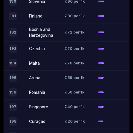
7.90 per 1k
190
Slovenia
7.80 per 1k
191
Finland
Bosnia and
7.72 per 1k
192
Herzegovina
7.70 per 1k
193
Czechia
7.70 per 1k
194
Malta
7.59 per 1k
195
Aruba
7.50 per 1k
196
Romania
7.40 per 1k
197
Singapore
7.20 per 1k
198
Curaçao