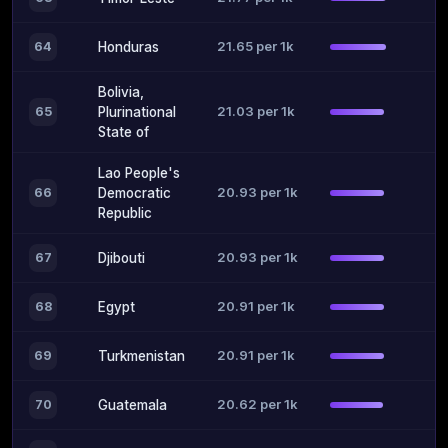
21.65 per 1k
64
Honduras
Bolivia,
21.03 per 1k
65
Plurinational
State of
Lao People's
20.93 per 1k
66
Democratic
Republic
20.93 per 1k
67
Djibouti
20.91 per 1k
68
Egypt
20.91 per 1k
69
Turkmenistan
20.62 per 1k
70
Guatemala