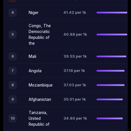
41.42 per 1k
4
Niger
Congo, The
Democratic
40.88 per 1k
5
Republic of
the
39.53 per 1k
6
Mali
37.16 per 1k
7
Angola
37.03 per 1k
8
Mozambique
35.01 per 1k
9
Afghanistan
Tanzania,
34.80 per 1k
10
United
Republic of