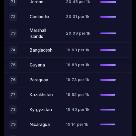
20.45 per 1k
71
Jordan
20.31 per 1k
72
Cambodia
Marshall
20.09 per 1k
73
Islands
19.99 per 1k
74
Bangladesh
19.88 per 1k
75
Guyana
19.73 per 1k
76
Paraguay
19.52 per 1k
77
Kazakhstan
19.40 per 1k
78
Kyrgyzstan
19.14 per 1k
79
Nicaragua