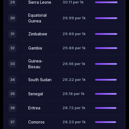
30.11 per 1k
29
Sierra Leone
Equatorial
29.99 per 1k
30
Guinea
29.89 per 1k
31
Zimbabwe
29.86 per 1k
32
Gambia
Guinea-
29.56 per 1k
33
Bissau
29.22 per 1k
34
South Sudan
29.18 per 1k
35
Senegal
28.72 per 1k
36
Eritrea
28.23 per 1k
37
Comoros