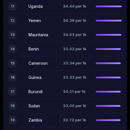
34.44 per 1k
11
Uganda
34.36 per 1k
12
Yemen
34.03 per 1k
13
Mauritania
33.42 per 1k
14
Benin
33.34 per 1k
15
Cameroon
33.33 per 1k
16
Guinea
33.21 per 1k
17
Burundi
33.00 per 1k
18
Sudan
32.72 per 1k
19
Zambia