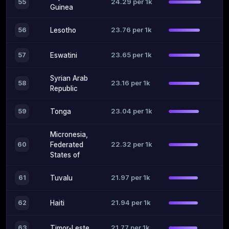
24.29 per 1k
55
Guinea
23.76 per 1k
56
Lesotho
23.65 per 1k
57
Eswatini
Syrian Arab
23.16 per 1k
58
Republic
23.04 per 1k
59
Tonga
Micronesia,
22.32 per 1k
60
Federated
States of
21.97 per 1k
61
Tuvalu
21.94 per 1k
62
Haiti
21.77 per 1k
63
Timor-Leste