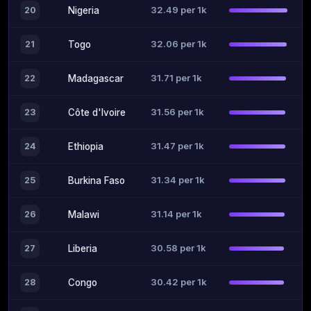
32.49 per 1k
20
Nigeria
32.06 per 1k
21
Togo
31.71 per 1k
22
Madagascar
31.56 per 1k
23
Côte d'Ivoire
31.47 per 1k
24
Ethiopia
31.34 per 1k
25
Burkina Faso
31.14 per 1k
26
Malawi
30.58 per 1k
27
Liberia
30.42 per 1k
28
Congo