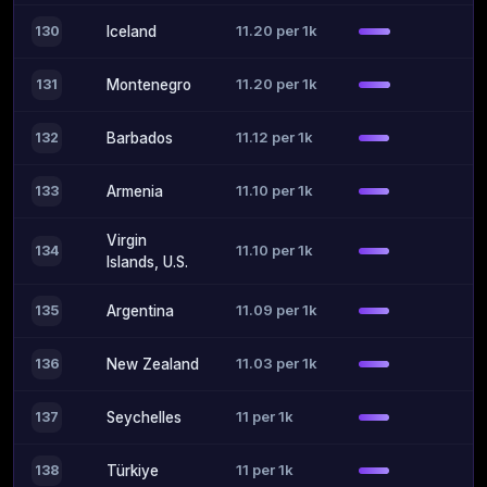
11.20 per 1k
130
Iceland
11.20 per 1k
131
Montenegro
11.12 per 1k
132
Barbados
11.10 per 1k
133
Armenia
Virgin
11.10 per 1k
134
Islands, U.S.
11.09 per 1k
135
Argentina
11.03 per 1k
136
New Zealand
11 per 1k
137
Seychelles
11 per 1k
138
Türkiye