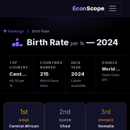
Econ
Scope
Rankings
/
Birth Rate
Birth Rate
— 2024
per 1k
TOP
COUNTRIES
DATA
SOURCE
COUNTRY
RANKED
YEAR
World Bank
Central African Republic
215
2024
Open Data
API
46.19 per
World Bank
Latest
1k
data
available
1st
2nd
3rd
GOLD
SILVER
BRONZE
Central African
Chad
Somalia