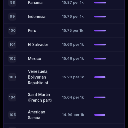
15.87 per 1k
98
Panama
15.76 per 1k
99
Indonesia
15.75 per 1k
100
Peru
15.60 per 1k
101
El Salvador
15.46 per 1k
102
Mexico
Venezuela,
15.23 per 1k
103
Bolivarian
Republic of
Saint Martin
15.04 per 1k
104
(French part)
American
14.99 per 1k
105
Samoa