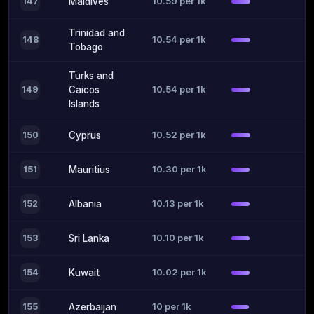
10.59 per 1k
147
Maldives
Trinidad and
10.54 per 1k
148
Tobago
Turks and
10.54 per 1k
149
Caicos
Islands
10.52 per 1k
150
Cyprus
10.30 per 1k
151
Mauritius
10.13 per 1k
152
Albania
10.10 per 1k
153
Sri Lanka
10.02 per 1k
154
Kuwait
10 per 1k
155
Azerbaijan