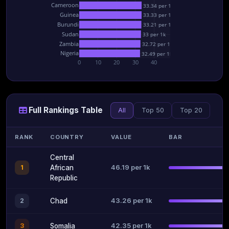
Cameroon
33.34 per 1k
Guinea
33.33 per 1k
Burundi
33.21 per 1k
Sudan
33 per 1k
Zambia
32.72 per 1k
Nigeria
32.49 per 1k
0
10
20
30
40
Full Rankings Table
All
Top 50
Top 20
RANK
COUNTRY
VALUE
BAR
Central
46.19 per 1k
1
African
Republic
43.26 per 1k
2
Chad
42.35 per 1k
3
Somalia