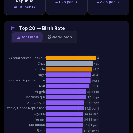
Republic
43.26 per 1k
42.35 per 1k
46.19 per 1k
Top 20 — Birth Rate
Bar Chart
World Map
Central African Republic
46.19 per 1k
Chad
43.26 per 1k
Somalia
42.35 per 1k
Niger
41.42 per 1k
he Democratic Republic of the
40.89 per 1k
Mali
39.53 per 1k
Angola
37.16 per 1k
Mozambique
37.03 per 1k
Afghanistan
35.01 per 1k
Tanzania, United Republic of
34.8 per 1k
Uganda
34.44 per 1k
Yemen
34.36 per 1k
Mauritania
34.03 per 1k
Benin
33.42 per 1k