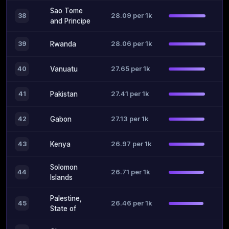
Sao Tome
28.09 per 1k
38
and Principe
28.06 per 1k
39
Rwanda
27.65 per 1k
40
Vanuatu
27.41 per 1k
41
Pakistan
27.13 per 1k
42
Gabon
26.97 per 1k
43
Kenya
Solomon
26.71 per 1k
44
Islands
Palestine,
26.46 per 1k
45
State of