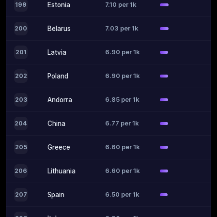
7.10 per 1k
199
Estonia
7.03 per 1k
200
Belarus
6.90 per 1k
201
Latvia
6.90 per 1k
202
Poland
6.85 per 1k
203
Andorra
6.77 per 1k
204
China
6.60 per 1k
205
Greece
6.60 per 1k
206
Lithuania
6.50 per 1k
207
Spain